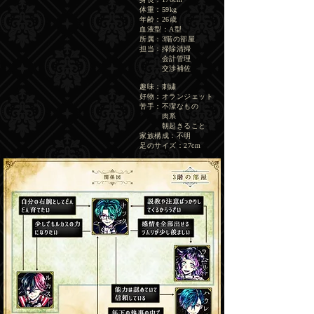
体重：59kg
年齢：26歳
血液型：A型
所属：3階の部屋
担当：掃除清掃
会計管理
交渉補佐
趣味：刺繍
好物：オランジェット
​苦手：不潔なもの
肉系
朝起きること
​​家族構成：不明
​足のサイズ：27cm