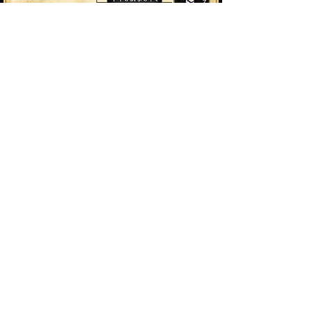
呼称一覧
​ミヤジさん ベリアンさん ルカスさん ハウレスさん フェネスさ
ん ボスキさん ラトさん
アモンくん​ ラムリ ロノくん バスティンくん フルーレくん ハナ
マルさん ユーハンさん テディくん ムーくん 私(自分)
主様お問い合せ
法人問い合せ
アカウント復旧