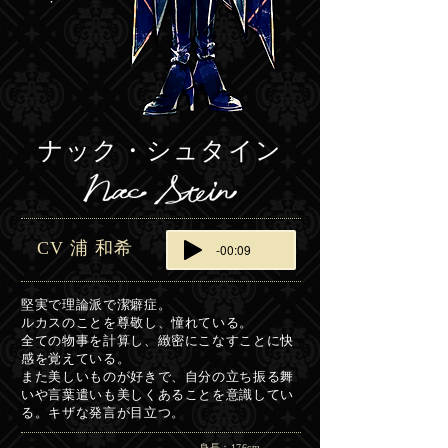
ナック・シュタイン
CV 浦 和希
-00:09
堅実で理論派で潔癖症。
ルカスのことを尊敬し、憧れている。
全ての物事を計算し、緻密にこなすことに快
感を覚えている。
また美しいものが好きで、自分の立ち振る舞
いや言葉遣いも美しくあることを意識してい
る。キザな発言が目立つ。
身長：176cm