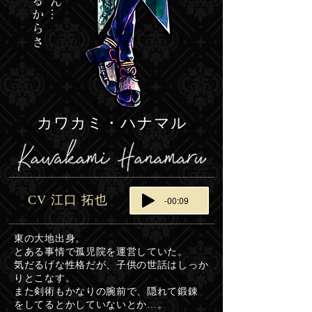
カワカミ
​・ハナマル
CV 江口 拓也
-00:09
東の大地出身。
とある事情で孤児院を運営していた。
気だるげな性格だが、子供の世話はしっか
りとこなす。
また剣術もかなりの腕前で、隠れて鍛錬
​をしてるとかしていないとか…。