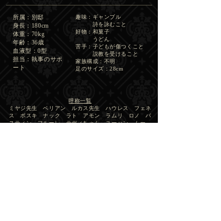
所属：別邸
趣味：ギャンブル
詩を詠むこと
身長：180cm
好物：和菓子
体重：70kg
うどん
年齢：36歳
​苦手：子どもが傷つくこと
血液型：0型
説教を受けること
担当：執事のサポ
​​家族構成：不明
ート
​足のサイズ：28cm
呼称一覧
​ミヤジ先生 ベリアン ルカス先生 ハウレス フェネ
ス ボスキ ナック ラト アモン
​ ラムリ ロノ バ
スティン フルーレ テディちゃん ユーハン ムー
俺(自分)
主様お問い合せ