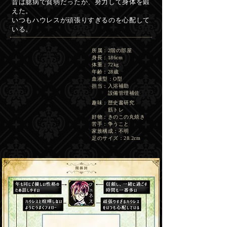
昔は臆病で貧弱だったが、努力して身体を鍛
えた。
いつもハウレスが頑張りすぎるのを心配して
いる。
所属：2階の部屋
身長：186cm
体重：72kg
年齢：28歳
血液型：O型
担当：入浴補助
設備管理補佐
趣味：歴史書研究
筋トレ
好物：きのこの丸焼き
​苦手：争うこと
​​家族構成：不明
​足のサイズ：28.2cm