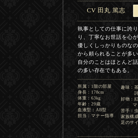
CV 田丸 篤志
執事としての仕事に誇
り、丁寧なお世話を心か
優しくしっかりものな
から頼られることが多
自分のことはほとんど
の多い存在でもある。
所属：1階の部屋
趣味：
身長：178cm
詩を
体重：63kg
好物：
年齢：29歳
マド
血液型：AB型
​苦手：
担当：マナー指導
​​家族
​足のサイ