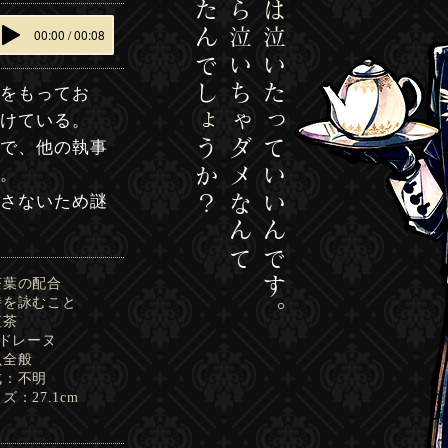
誰が決めたんでしょうか？
大人だから泣いちゃダメなんて
辛いときは泣いたっていいんです。
00:00 / 00:08
りをもってお
゙けている。
ので、他の執事
い。
話さないため謎
茶葉の配合
詠むこと
紅茶
レーヌ
虫全般
構成：不明
ズ：27.1cm