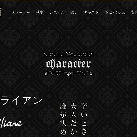
ストーリー
執事
システム
癒し
キャスト
予定・News
質
クライアン