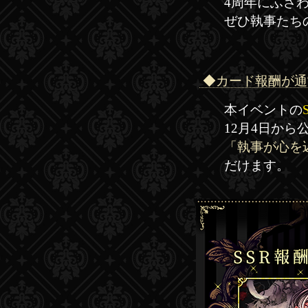
4周年にふさ
ぜひ執事たち
◆カード報酬が通
本イベントの
12月4日か
「執事が心を
だけます。