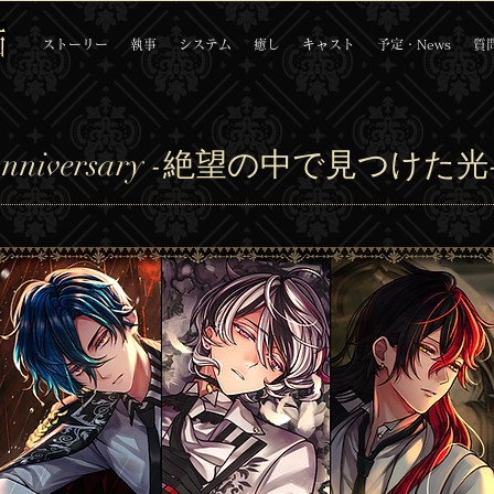
ストーリー
執事
システム
癒し
キャスト
予定・News
質
 Anniversary -絶望の中で見つけた光