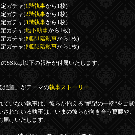
定ガチャ(
1階執事
から1枚)
定ガチャ(
2階執事
から1枚)
定ガチャ(
3階執事
から1枚)
定ガチャ(
地下執事
から1枚)
定ガチャ(
別邸1階執事
から1枚)
定ガチャ(
別邸2階執事
から1枚)
のSSRは以下の報酬が付属いたします。
】
る絶望」がテーマの
執事ストーリー
れていない執事は、彼らが抱える“絶望の一端”をご
かされている執事は、いまの彼らが向き合う葛藤や、
お届けいたします。