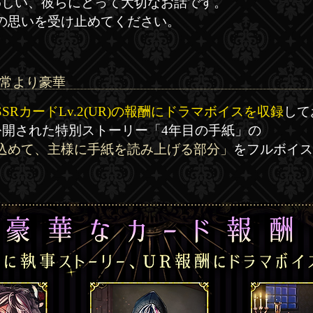
わしい、彼らにとって大切なお話です。
の思いを受け止めてください。
常より豪華
SSRカードLv.2(UR)の報酬にドラマボイスを収録
して
ら公開された特別ストーリー「4年目の手紙」の
込めて、主様に手紙を読み上げる部分」
をフルボイス