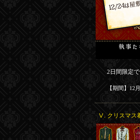
2日間限定
【​期間】12月24
Ⅴ. クリスマ