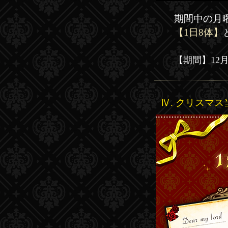
期間中の月
【1日8体】
【​期間】
12月
Ⅳ. クリスマ