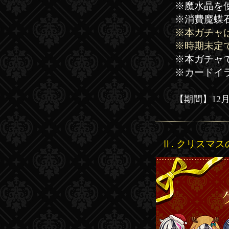
※魔水晶を
​※消費魔
※本ガチャ
※時期未定
※本ガチャ
​※カード
【​期間】
12月
Ⅱ. クリスマ