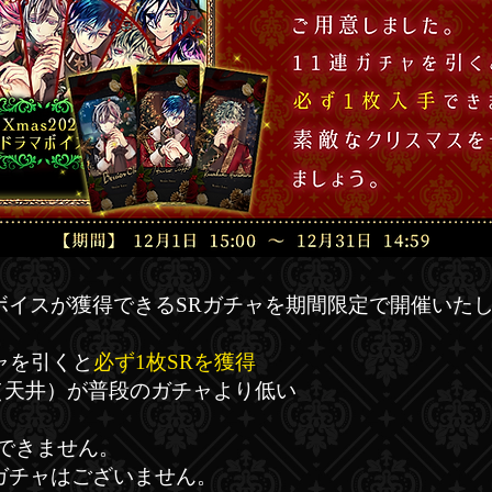
ボイスが獲得できるSRガチャを期間限定で開催いた
チャを引くと
必ず1枚SRを獲得
t（天井）が普段のガチャより低い
択できません
​。
ガチャはございません。