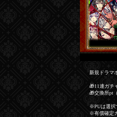
新規ドラマ
🎁11連ガ
🎁交換所p
※PUは選
※有償確定