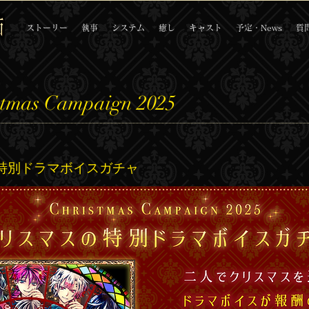
ストーリー
執事
システム
癒し
キャスト
予定・News
質
stmas Campaign 2025
ス特別ドラマボイスガチャ